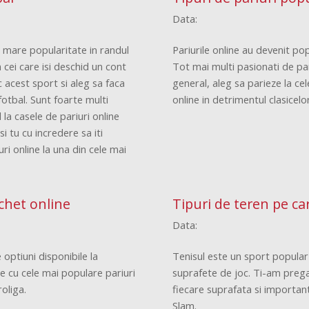
Data:
i mare popularitate in randul
Pariurile online au devenit pop
 cei care isi deschid un cont
Tot mai multi pasionati de pari
c acest sport si aleg sa faca
general, aleg sa parieze la ce
otbal. Sunt foarte multi
online in detrimentul clasicelo
 la casele de pariuri online
i tu cu incredere sa iti
ri online la una din cele mai
schet online
Tipuri de teren pe ca
Data:
 optiuni disponibile la
Tenisul este un sport popular
tie cu cele mai populare pariuri
suprafete de joc. Ti-am preg
roliga.
fiecare suprafata si importan
Slam.