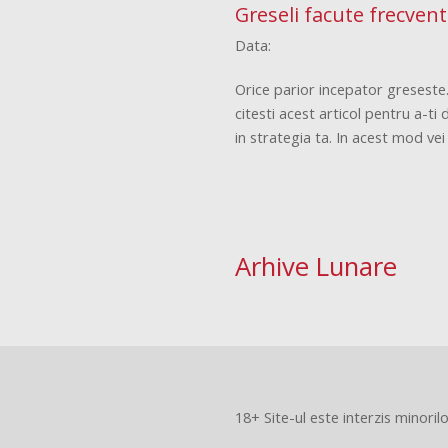
Greseli facute frecvent
Data:
Orice parior incepator greseste.
citesti acest articol pentru a-t
in strategia ta. In acest mod vei
Arhive Lunare
18+ Site-ul este interzis minorilo