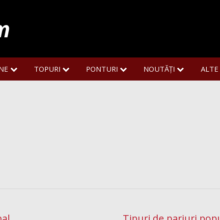
m
INE
TOPURI
PONTURI
NOUTĂŢI
ALTE
bal
Tipuri de pariuri po